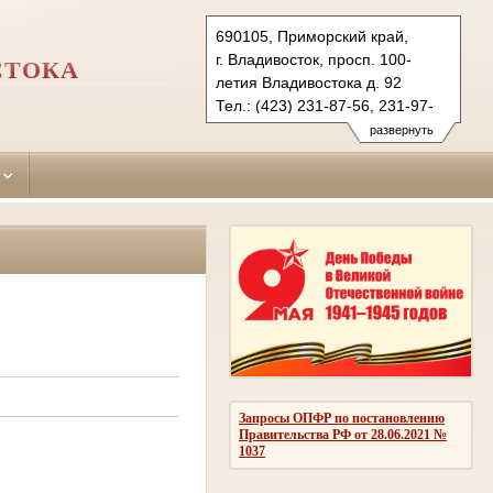
690105, Приморский край,
г. Владивосток, просп. 100-
СТОКА
летия Владивостока д. 92
Тел.: (423) 231-87-56, 231-97-
33 (ф.)
развернуть
sovetsky.prm@sudrf.ru
Запросы ОПФР по постановлению
Правительства РФ от 28.06.2021 №
1037