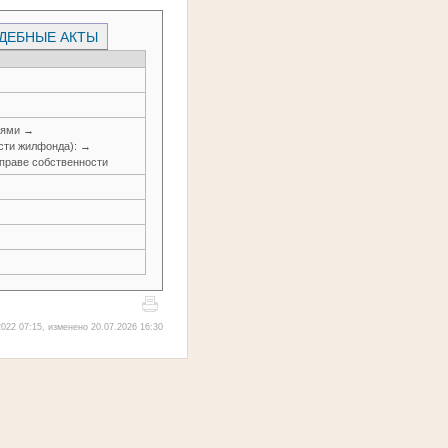
ДЕБНЫЕ АКТЫ
иями →
сти жилфонда): →
 праве собственности
022 07:15, изменено 20.07.2026 16:30